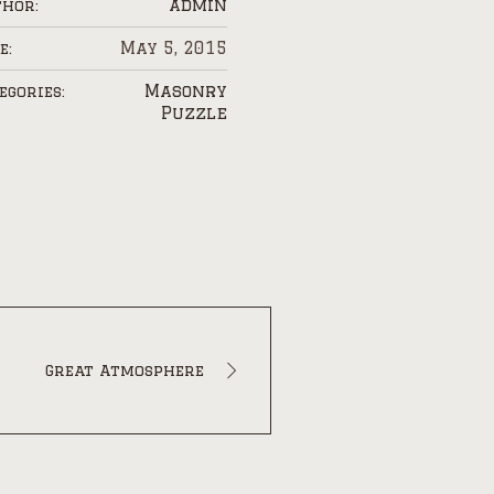
admin
hor:
May 5, 2015
e:
Masonry
egories:
Puzzle
Great Atmosphere