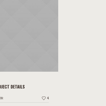
JECT DETAILS
es:
4