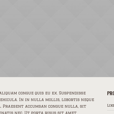
PRO
aliquam congue quis eu ex. Suspendisse
hicula. In in nulla mollis, lobortis neque
Lik
l. Praesent accumsan congue nulla, sit
natis nec. Ut porta risus sit amet